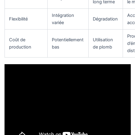
long terme
le 
Intégration
Acc
Flexibilité
Dégradation
variée
acc
Pro
Coût de
Potentiellement
Utilisation
d’é
production
bas
de plomb
dis