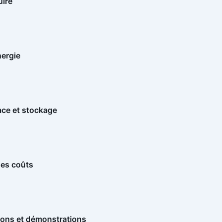
uire
nergie
ace et stockage
des coûts
ions et démonstrations