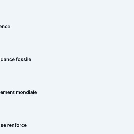
ience
ndance fossile
nnement mondiale
 se renforce