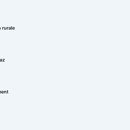
n rurale
gaz
ment