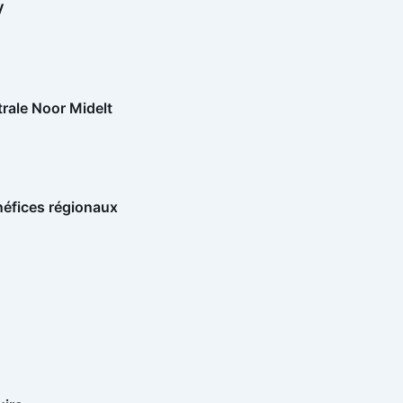
V
trale Noor Midelt
néfices régionaux