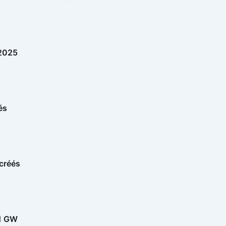
 2025
és
 créés
 1 GW