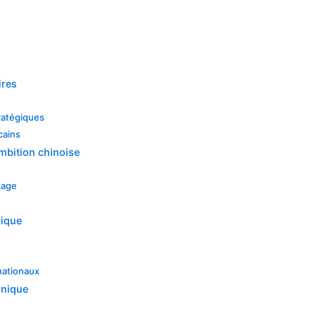
ires
ratégiques
cains
bition chinoise
kage
rique
nationaux
unique