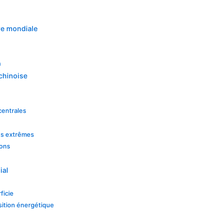
ure mondiale
n
 chinoise
centrales
ns extrêmes
ions
ial
ficie
sition énergétique