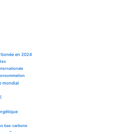
arbonée en 2024
nées
internationale
 consommation
e mondial
E
ergétique
ies bas-carbone