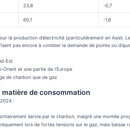
23,8
-0,7
60,1
-1,6
ur la production d’électricité (
particulièrement en Asie
). L
fisent pas encore à combler la demande de pointe ou d’aju
ud-Est
Orient et une partie de l’Europe
sage de charbon que de gaz
en matière de consommation
 2024 :
itairement servie par le charbon, malgré une montée progre
niquement lors de fortes tensions sur le gaz, mais baisse r