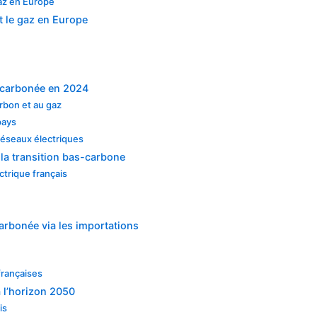
az en Europe
t le gaz en Europe
e carbonée en 2024
arbon et au gaz
pays
réseaux électriques
 la transition bas-carbone
trique français
arbonée via les importations
françaises
à l’horizon 2050
is