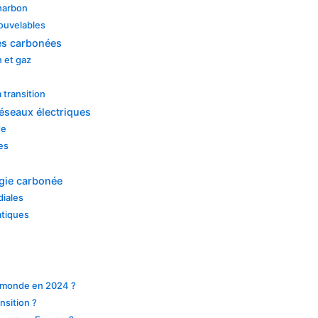
charbon
ouvelables
ies carbonées
 et gaz
 transition
réseaux électriques
de
es
rgie carbonée
diales
atiques
le monde en 2024 ?
nsition ?