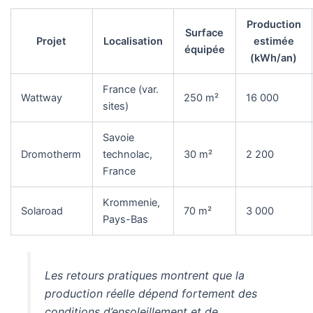
Production
Surface
Projet
Localisation
estimée
équipée
(kWh/an)
France (var.
Wattway
250 m²
16 000
sites)
Savoie
Dromotherm
technolac,
30 m²
2 200
France
Krommenie,
Solaroad
70 m²
3 000
Pays-Bas
Les retours pratiques montrent que la
production réelle dépend fortement des
conditions d’ensoleillement et de