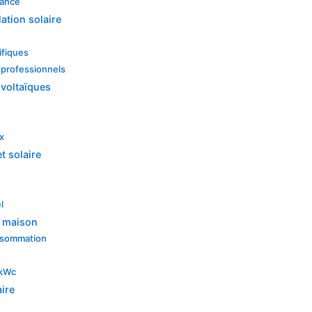
sance
lation solaire
ifiques
s professionnels
ovoltaïques
x
t solaire
l
e maison
onsommation
e
 kWc
aire